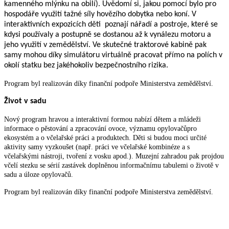
kamenného mlýnku na obilí). Uvědomí si, jakou pomocí bylo pro
hospodáře využití tažné síly hovězího dobytka nebo koní. V
interaktivních expozicích děti poznají nářadí a postroje, které se
kdysi používaly a postupně se dostanou až k vynálezu motoru a
jeho využití v zemědělství. Ve skutečné traktorové kabině pak
samy mohou díky simulátoru virtuálně pracovat přímo na polích v
okolí statku bez jakéhokoliv bezpečnostního rizika.
Program byl realizován díky finanční podpoře Ministerstva zemědělství.
Život v sadu
Nový program hravou a interaktivní formou nabízí dětem a mládeži
informace o pěstování a zpracování ovoce, významu opylovačůpro
ekosystém a o včelařské práci a produktech. Děti si budou moci určité
aktivity samy vyzkoušet (např. práci ve včelařské kombinéze a s
včelařskými nástroji, tvoření z vosku apod.). Muzejní zahradou pak projdou
včelí stezku se sérií zastávek doplněnou informačnímu tabulemi o životě v
sadu a úloze opylovačů.
Program byl realizován díky finanční podpoře Ministerstva zemědělství.