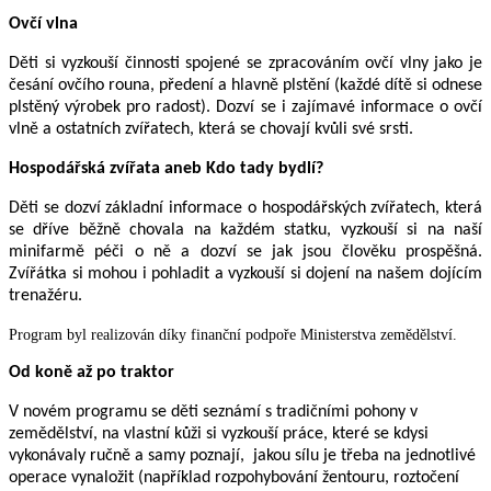
Ovčí vlna
Děti si vyzkouší činnosti spojené se zpracováním ovčí vlny jako je
česání ovčího rouna, předení a hlavně plstění (každé dítě si odnese
plstěný výrobek pro radost). Dozví se i zajímavé informace o ovčí
vlně a ostatních zvířatech, která se chovají kvůli své srsti.
Hospodářská zvířata aneb Kdo tady bydlí?
Děti se dozví základní informace o hospodářských zvířatech, která
se dříve běžně chovala na každém statku, vyzkouší si na naší
minifarmě péči o ně a dozví se jak jsou člověku prospěšná.
Zvířátka si mohou i pohladit a v
yzkouší si dojení na našem dojícím
trenažéru.
Program byl realizován díky finanční podpoře Ministerstva zemědělství.
Od koně až po traktor
V novém programu se děti seznámí s tradičními pohony v
zemědělství, na vlastní kůži si vyzkouší práce, které se kdysi
vykonávaly ručně a samy poznají, jakou sílu je třeba na jednotlivé
operace vynaložit (například rozpohybování žentouru, roztočení