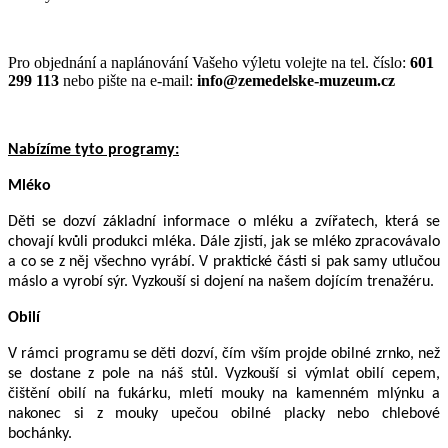
Pro objednání a naplánování Vašeho výletu volejte na tel. číslo:
601
299 113
nebo pište na e-mail:
info@zemedelske-muzeum.cz
Nabízíme tyto programy:
Mléko
Děti se dozví základní informace o mléku a zvířatech, která se
chovají kvůli produkci mléka. Dále zjistí, jak se mléko zpracovávalo
a co se z něj všechno vyrábí. V praktické části si pak samy utlučou
máslo a vyrobí sýr. Vyzkouší si dojení na našem dojícím trenažéru.
Obilí
V rámci programu se děti dozví, čím vším projde obilné zrnko, než
se dostane z pole na náš stůl. Vyzkouší si výmlat obilí cepem,
čištění obilí na fukárku, mletí mouky na kamenném mlýnku a
nakonec si z mouky upečou obilné placky nebo chlebové
bochánky.