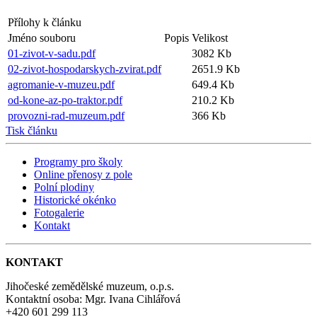
Přílohy k článku
Jméno souboru
Popis
Velikost
01-zivot-v-sadu.pdf
3082 Kb
02-zivot-hospodarskych-zvirat.pdf
2651.9 Kb
agromanie-v-muzeu.pdf
649.4 Kb
od-kone-az-po-traktor.pdf
210.2 Kb
provozni-rad-muzeum.pdf
366 Kb
Tisk článku
Programy pro školy
Online přenosy z pole
Polní plodiny
Historické okénko
Fotogalerie
Kontakt
KONTAKT
Jihočeské zemědělské muzeum, o.p.s.
Kontaktní osoba: Mgr. Ivana Cihlářová
+420 601 299 113