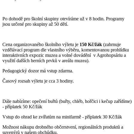
Po dohodě pro školní skupiny otevíráme už v 8 hodin. Programy
jsou určené pro skupiny až 50 dětí.
Cena organizovaného školního výletu je
150 Kč/žák
(zahrnuje
vzdělávací program dle vlastního výběru, komentovanou prohlídku
interaktivních expozic muzea a volné dovádění v Agrohopsáriu a
využití dalších herních prvků v areálu muzea).
Pedagogický dozor má vstup zdarma.
Časový rozsah výletu je cca 3 hodiny.
Dále nabízíme: opečení buřtů (buřty, chléb, hořčici i kečup zařídíme)
- příplatek 50 Kč/žák
Vstup do ohrad ke zvířatům na minifarmě - příplatek 30 Kč/žák
Možnost nákupu drobného občerstvení, regionálních produktů a
suvenýrů v našem obchůdku.